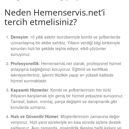
Neden Hemenservis.net’i
tercih etmelisiniz?
Deneyim
: 10 yıllık sektör tecrübemizle kombi ve şofbenlerde
uzmanlaşmış bir ekibe sahibiz. Yılların verdiği bilgi birikimiyle
sorunları hızlı bir şekilde teşhis ediyor, etkili çözümler
sunuyoruz.
Profesyonellik
: Hemenservis.net olarak, profesyonel hizmet
anlayışına bağlılığımızı koruyoruz. Eğitimli ve sertifikalı
teknisyenlerimiz, işlerini titizlikle yapıp en yüksek kalitede
hizmet sunmaktadır.
Kapsamlı Hizmetler
: Kombi ve şofbenlerinizin her türlü
ihtiyacını karşılamak için geniş bir hizmet yelpazesi sunuyoruz.
Tamirat, bakım, montaj, parça değişimi ve danışmanlık gibi
konularda uzmanız.
Hızlı ve Güvenilir Hizmet
: Müşterilerimizin zamanına değer
veriyoruz. Hızlı yanıt süreleriyle en kısa sürede sizlere destek
sağlıyoruz. Aynı zamanda, güvenilirlik ilkesine bağlı kalıyor ve