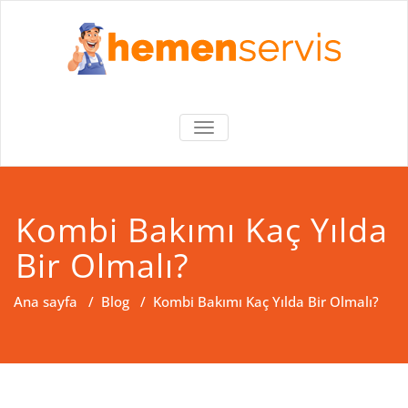
Skip
to
content
Hemen Servis
Bursa – Kombi Şofben Özel
MENÜYÜ
Servisi
AÇ/KAPA
Kombi Bakımı Kaç Yılda
Bir Olmalı?
Ana sayfa
/
Blog
/
Kombi Bakımı Kaç Yılda Bir Olmalı?