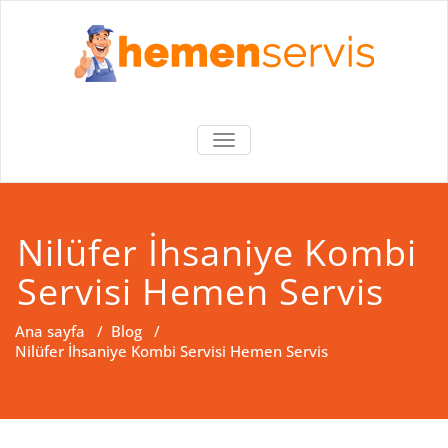
Skip
to
content
Hemen Servis
Bursa – Kombi Şofben Özel
MENÜYÜ
Servisi
AÇ/KAPA
Nilüfer İhsaniye Kombi
Servisi Hemen Servis
Ana sayfa
/
Blog
/
Nilüfer İhsaniye Kombi Servisi Hemen Servis